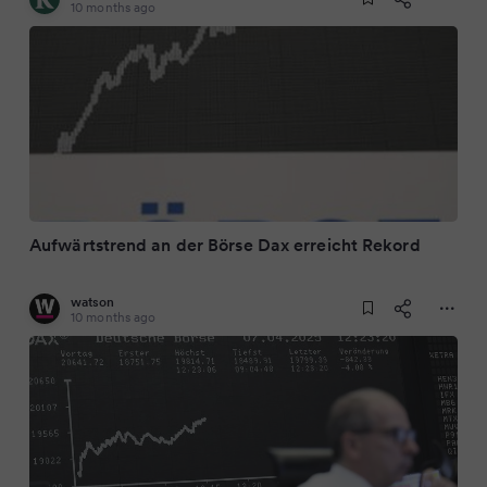
10 months ago
Aufwärtstrend an der Börse Dax erreicht Rekord
watson
10 months ago