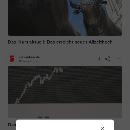
Dax-Kurs aktuell: Dax erreicht neues Allzeithoch
inFranken.de
10 months ago
Dax erreicht Rekord