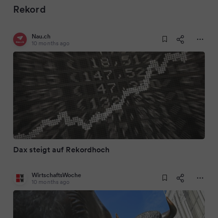
Rekord
Nau.ch
10 months ago
Dax steigt auf Rekordhoch
WirtschaftsWoche
10 months ago