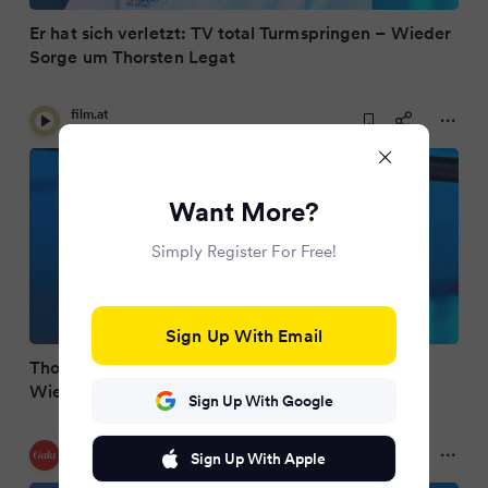
Er hat sich verletzt: TV total Turmspringen – Wieder
Sorge um Thorsten Legat
film.at
7 months ago
Want More?
Simply Register For Free!
Sign Up With Email
Thorsten Legat fehlt bei TV total Turmspringen:
Wieder Verletzung
Sign Up With Google
Gala
Sign Up With Apple
7 months ago