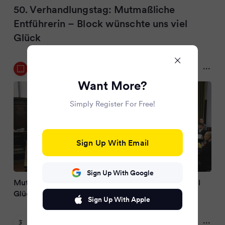
50. Verhandlungstag: Mutmaßliche
Entführerin – Block wünschte uns viel
Glück
Radio Sauerland
3 months ago
Want More?
Simply Register For Free!
Sign Up With Email
Sign Up With Google
Mutmaßliche Entführerin: Block wünschte uns viel
Glück
Sign Up With Apple
FAZ.NET