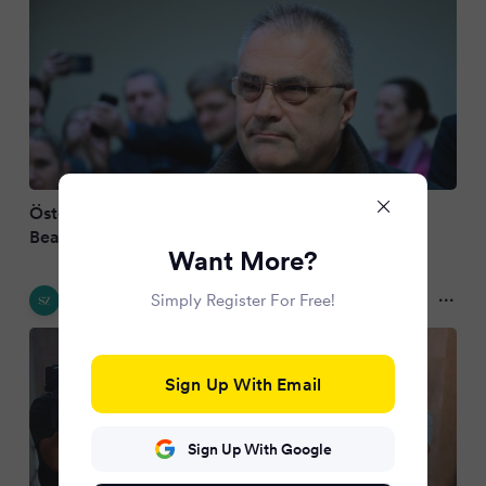
Österreich: Russisches Spionagenetzwerk - Ex-
Beamter in Wien verurteilt
Want More?
Süddeutsche Zeitung
Simply Register For Free!
3 months ago
Sign Up With Email
Sign Up With Google