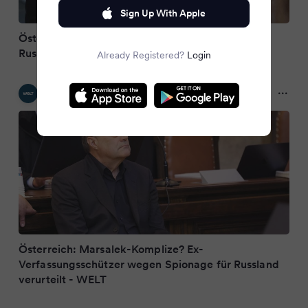
Sign Up With Apple
Österreichischer Verfassungsschützer wegen
Russland-Spionage verurteilt
Already Registered?
Login
WELT
3 months ago
Österreich: Marsalek-Komplize? Ex-
Verfassungsschützer wegen Spionage für Russland
verurteilt - WELT