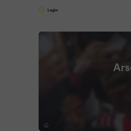
Login
Ars