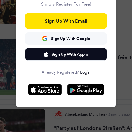
Simply Register For Free!
Sign Up With Email
Sign Up With Google
LAOLA1
·
3 months ago
Sign Up With Apple
Arsenals Spieler und Fans feiert
Morgenstunden
Already Registered?
Login
Abendzeitung München
·
3 months ago
"Party auf Londons Straßen": A