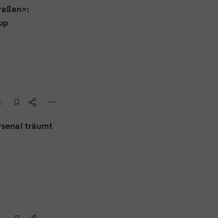
raßen»:
up
o
rsenal träumt