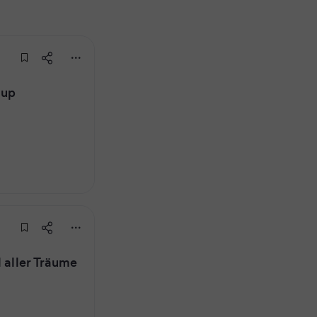
oup
l aller Träume