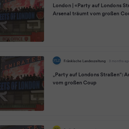
London | «Party auf Londons St
Arsenal träumt vom großen Co
Fränkische Landeszeitung
·
3 months ag
„Party auf Londons Straßen“: A
vom großen Coup