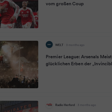
vom großen Coup
WELT
·
3 months ago
Premier League: Arsenals Meist
glücklichen Erben der „Invincib
Radio Herford
·
3 months ago