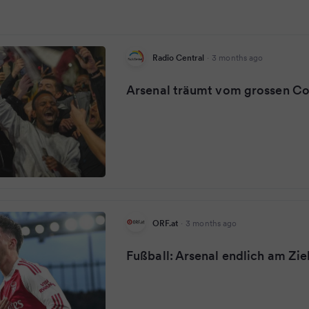
Radio Central
·
3 months ago
Arsenal träumt vom grossen C
ORF.at
·
3 months ago
Fußball: Arsenal endlich am Zie