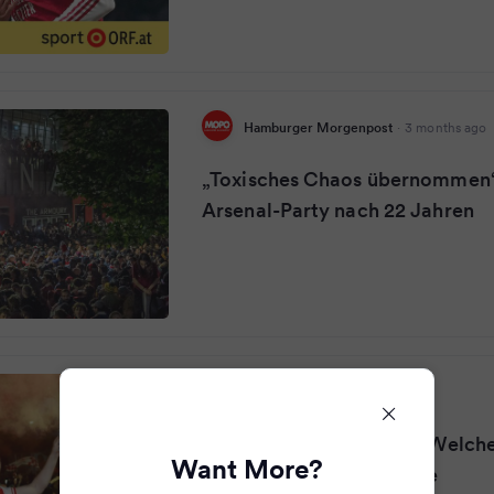
Hamburger Morgenpost
·
3 months ago
„Toxisches Chaos übernommen“
Arsenal-Party nach 22 Jahren
KURIER
·
3 months ago
Rauschende Titel-Party: Welch
Want More?
Arsenal zuerst gratulierte