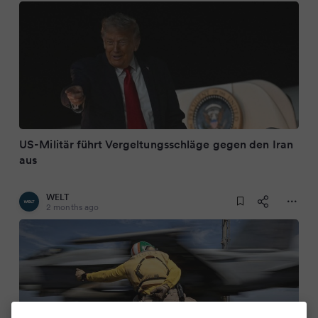
US-Militär führt Vergeltungsschläge gegen den Iran
aus
WELT
2 months ago