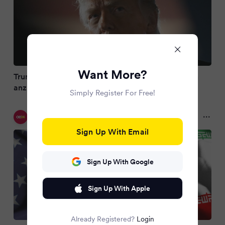
Want More?
Trump: Bin kurz davor, neue Angriffe auf den Iran
anzuordnen
Simply Register For Free!
oe24.at
2 months ago
Sign Up With Email
Sign Up With Google
Sign Up With Apple
Already Registered?
Login