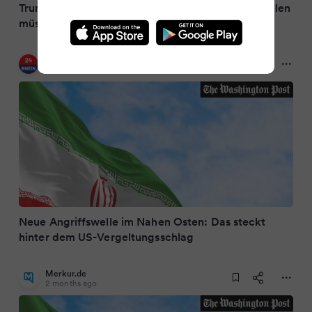
Trump droht Iran: "Jetzt werden sie den Preis zahlen
müssen"
24RHEIN
2 months ago
Neue Angriffswelle im Nahen Osten: Das steckt
hinter dem US-Vergeltungsschlag
Merkur.de
2 months ago