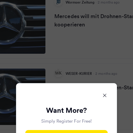
Wormser Zeitung
·
2 months ago
Mercedes will mit Drohnen-Sta
kooperieren
WESER-KURIER
·
2 months ago
Mercedes will mit Drohnen-Sta
kooperieren
Want More?
Simply Register For Free!