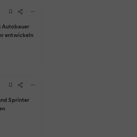
: Autobauer
hr entwickeln
und Sprinter
en