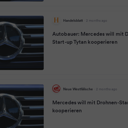
Handelsblatt
·
2 months ago
Autobauer: Mercedes will mit 
Start-up Tytan kooperieren
Neue Westfälische
·
2 months ago
Mercedes will mit Drohnen-Sta
kooperieren