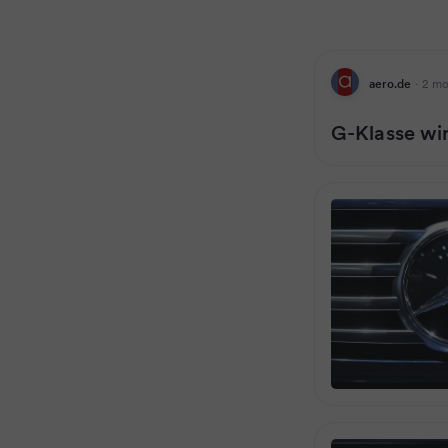
aero.de
·
2 mo
G-Klasse w