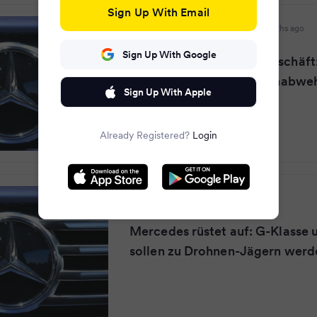
Sign Up With Email
Kölner Stadt-Anzeiger
·
2 months ago
Sign Up With Google
Mercedes im Rüstungsgeschäft
will mit Start-up Drohnenabwe
Sign Up With Apple
Already Registered?
Login
Express
·
2 months ago
Mercedes rüstet auf: G-Klasse 
sollen zu Drohnen-Jägern werd