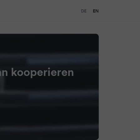
DE
EN
an kooperieren