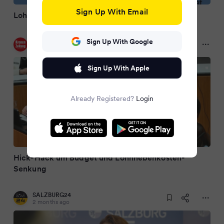
Sign Up With Email
Lohnnebenkosten: Widerstand aus den Ländern
Sign Up With Google
Kronen Zeitung
2 months ago
Sign Up With Apple
Already Registered?
Login
Hick-Hack um Budget und Lohnnebenkosten-
Senkung
SALZBURG24
2 months ago