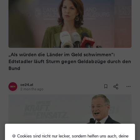
„Als würden die Länder im Geld schwimmen“:
Edtstadler läuft Sturm gegen Geldabzüge durch den
Bund
oe24.at
2 months ago
🍪 Cookies sind nicht nur lecker, sondern helfen uns auch, deine