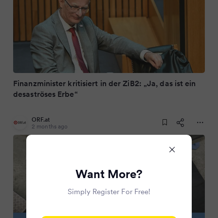
Finanzminister kritisiert in der ZiB2: „Ja, das ist ein
desaströses Erbe“
ORF.at
2 months ago
Want More?
Simply Register For Free!