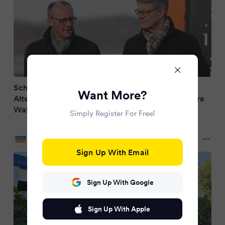
Schwarz-Rot verlängert Tankrabatt nicht: Fünf
Want More?
Alternativen im Gespräch – Experten nennn bittere
Wahrheit
Simply Register For Free!
Förde.news
2 months ago
Sign Up With Email
Sign Up With Google
Sign Up With Apple