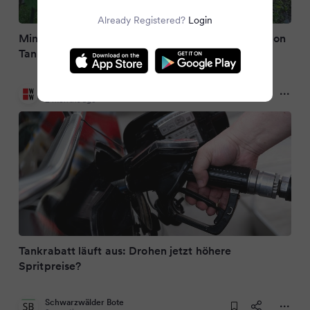
Already Registered?
Login
Mineralölverband sichert weiterhin Weitergabe von
Tankrabatt zu
WirtschaftsWoche
2 months ago
Tankrabatt läuft aus: Drohen jetzt höhere
Spritpreise?
Schwarzwälder Bote