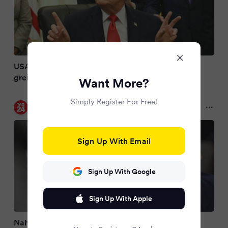
USA und Iran einigen sich: "Frieden noch nie so
greifbar wie jetzt"
Want More?
Simply Register For Free!
TAG24 DE
2 months ago
Sign Up With Email
Sign Up With Google
Sign Up With Apple
Nahost-Konflikt: USA und Iran sollen sich auf