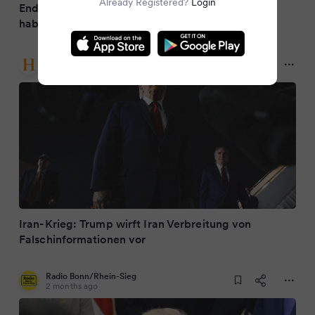
Already Registered?
Login
Endfassung von Friedensvereinbarung geeinigt
haben!
Handelsblatt
2 months ago
Iran-Krieg: Trump wirft Iran Verbreitung von
Falschinformationen vor
Radio Bonn/Rhein-Sieg
2 months ago