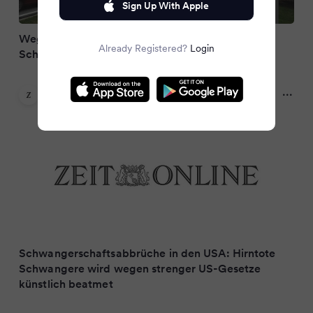
Sign Up With Apple
Wegen strengem Abtreibungsrecht: Hirntote
Already Registered?
Login
Schwangere wird in den USA am Leben erhalten
ZEIT ONLINE
a year ago
Schwangerschaftsabbrüche in den USA: Hirntote
Schwangere wird wegen strenger US-Gesetze
künstlich beatmet