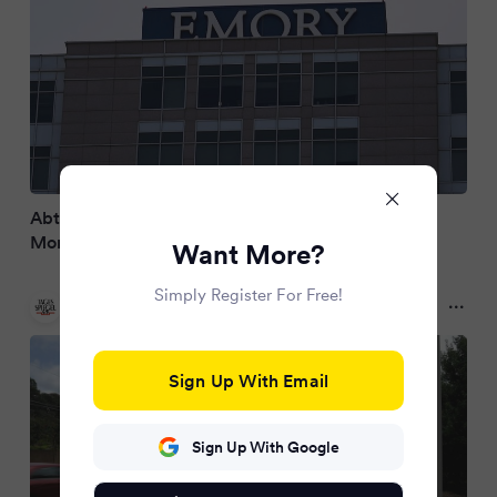
Abtreibungsverbot: Hirntote Schwangere seit 3
Monaten zwangsbeatmet
Want More?
Simply Register For Free!
Tagesspiegel
a year ago
Sign Up With Email
Sign Up With Google