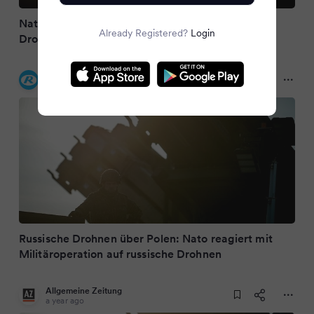
Nato reagiert mit Militäroperation auf russische
Already Registered?
Login
Drohnen
Kölnische Rundschau
a year ago
Russische Drohnen über Polen: Nato reagiert mit
Militäroperation auf russische Drohnen
Allgemeine Zeitung
a year ago