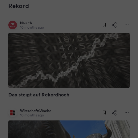
Rekord
Nau.ch
10 months ago
Dax steigt auf Rekordhoch
WirtschaftsWoche
10 months ago