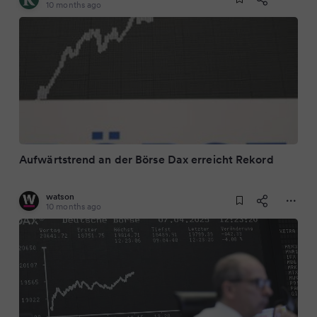
10 months ago
Aufwärtstrend an der Börse Dax erreicht Rekord
watson
10 months ago