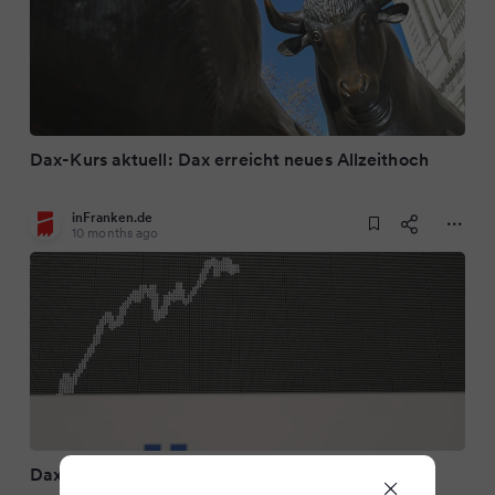
Dax-Kurs aktuell: Dax erreicht neues Allzeithoch
inFranken.de
10 months ago
Dax erreicht Rekord