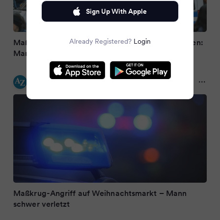
Sign Up With Apple
Already Registered?
Login
Maßkrug-Attacke auf Weihnachtsmarkt in Franken:
Mann schwer verletzt - 25-Jähriger in Haft
Allgäuer Zeitung
8 months ago
Maßkrug-Angriff auf Weihnachtsmarkt – Mann
schwer verletzt