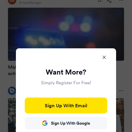
8 months ago
Maßkrug-Angriff auf Weihnachtsmarkt – Mann
Want More?
schwer verletzt!
Simply Register For Free!
nordbayern.de
8 months ago
Sign Up With Email
Sign Up With Google