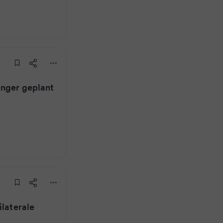
änger geplant
ilaterale