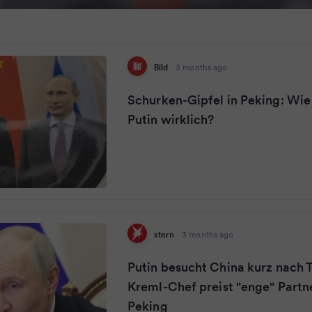
Bild
·
3 months ago
Schurken-Gipfel in Peking: Wie
Putin wirklich?
stern
·
3 months ago
Putin besucht China kurz nach 
Kreml-Chef preist "enge" Partn
Peking