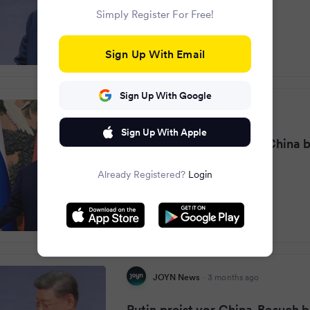
Simply Register For Free!
Sign Up With Email
Sign Up With Google
oe24.at
·
3 months ago
Sign Up With Apple
Putin lobt vor Besuch in China b
Beziehungen
Already Registered?
Login
JOYN News
·
3 months ago
Putin preist vor China-Besuch b