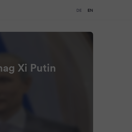
DE
EN
mag Xi Putin