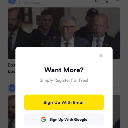
2 months ago
Epstein Files: Bill Gates bezeichnet Kontakt mit
Want More?
Epstein als schweren Fehler
Simply Register For Free!
Märkische Allgemeine
2 months ago
Sign Up With Email
Sign Up With Google