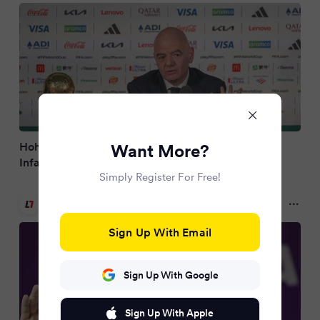
Hohe Ticketpreise & Visa-Affäre: FIFA-Präsident
Want More?
Infantino äußert sich
Simply Register For Free!
LAOLA1
2 months ago
Sign Up With Email
Sign Up With Google
Sign Up With Apple