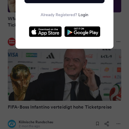
Already Registered?
Login
WM 2026: FIFA-Chef Infantino verteidigt hohe
Ticketpreise
Kronen Zeitung
2 months ago
FIFA-Boss Infantino verteidigt hohe Ticketpreise
Kölnische Rundschau
2 months ago