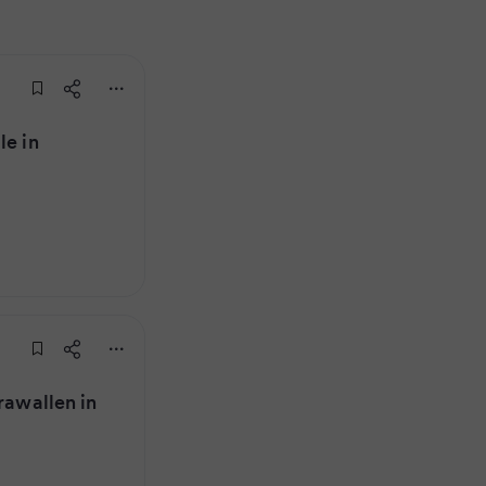
le in
rawallen in