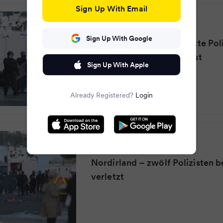
Sign Up With Email
ZEIT ONLINE
·
2 months ago
Sign Up With Google
Nordirland: Zwölf verletzte Poli
Ausschreitungen in Belfast
Sign Up With Apple
Already Registered?
Login
Nau.ch
·
2 months ago
Nordirland – zwölf Polizisten b
verletzt