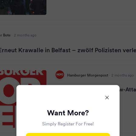
r Bote
·
2 months ago
rneut Krawalle in Belfast – zwölf Polizisten verle
Hamburger Morgenpost
·
2 months ago
Belfast eskaliert: Molotow-Att
Polizei
Want More?
Simply Register For Free!