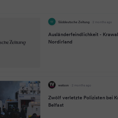
Süddeutsche Zeitung
·
2 months ago
Ausländerfeindlichkeit - Krawal
Nordirland
watson
·
2 months ago
Zwölf verletzte Polizisten bei K
Belfast