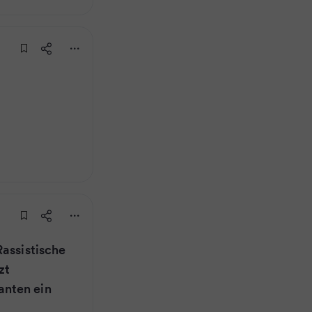
Rassistische
zt
nten ein