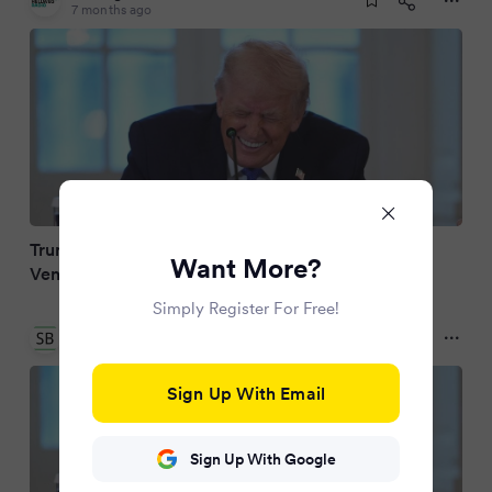
7 months ago
Trump kokettiert: «Amtierender Präsident
Want More?
Venezuelas»
Simply Register For Free!
Schwarzwälder Bote
7 months ago
Sign Up With Email
Sign Up With Google