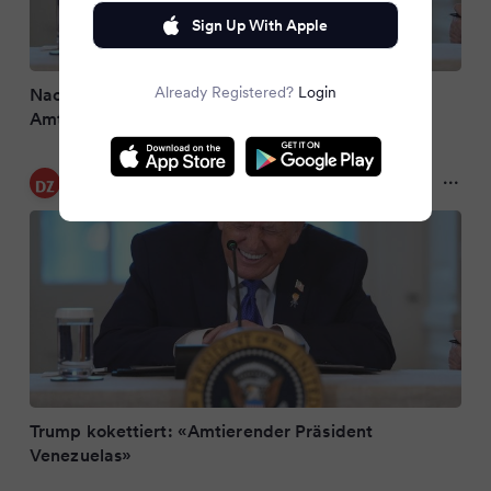
Sign Up With Apple
Already Registered?
Login
Nach US-Angriff in Caracas: Trump kokettiert –
Amtierender Präsident Venezuelas
Dülmener Zeitung
7 months ago
Trump kokettiert: «Amtierender Präsident
Venezuelas»