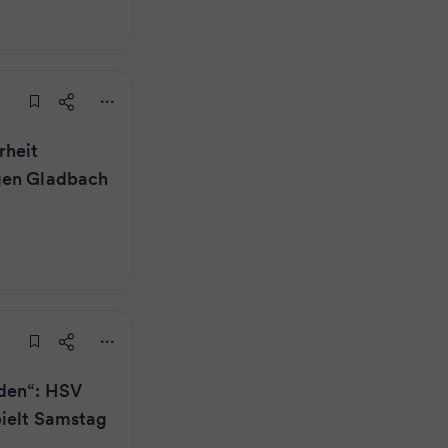
rheit
gen Gladbach
den“: HSV
pielt Samstag