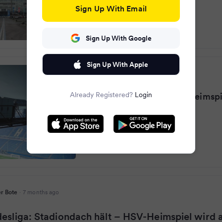
Sign Up With Email
Sign Up With Google
Sign Up With Apple
Radio Sauerland
·
7 months ago
Already Registered?
Login
Stadiondach hält: HSV-Heimspi
ausgetragen
r Bote
·
7 months ago
esliga: Stadiondach hält – HSV-Heimspiel wird 