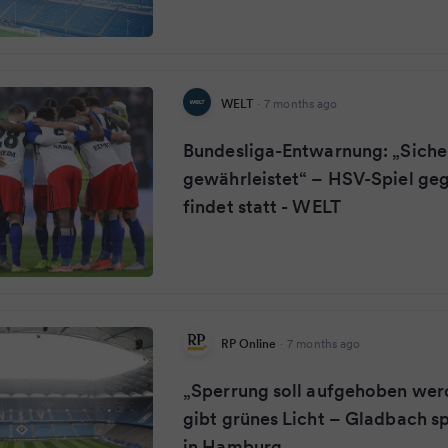
WELT
·
7 months ago
Bundesliga-Entwarnung: „Siche
gewährleistet“ – HSV-Spiel ge
findet statt - WELT
RP Online
·
7 months ago
„Sperrung soll aufgehoben wer
gibt grünes Licht – Gladbach s
in Hamburg