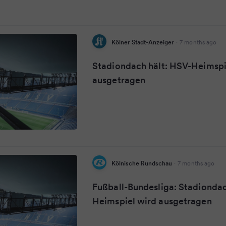
Kölner Stadt-Anzeiger
·
7 months ago
Stadiondach hält: HSV-Heimspi
ausgetragen
Kölnische Rundschau
·
7 months ago
Fußball-Bundesliga: Stadiondac
Heimspiel wird ausgetragen