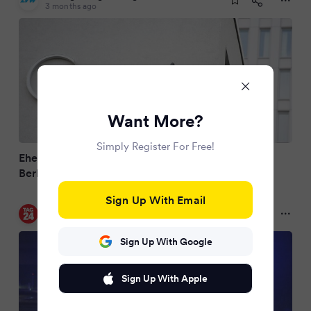
3 months ago
Want More?
Simply Register For Free!
Ehefrau und vier Kinder des Ebola-Patienten in
Berliner Charité aufgenommen
Sign Up With Email
TAG24 DE
3 months ago
Sign Up With Google
Sign Up With Apple