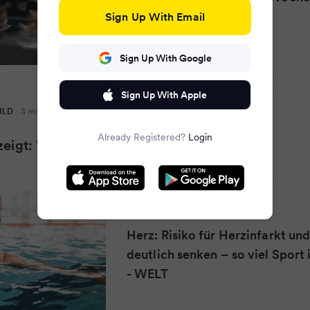
Sign Up With Email
Sign Up With Google
Sign Up With Apple
ILD
·
3 months ago
Already Registered?
Login
zeigt: WHO-Empfehlung reicht nicht aus
WELT
·
3 months ago
Herz: Risiko für Herzinfarkt un
deutlich senken – so viel Sport 
- WELT