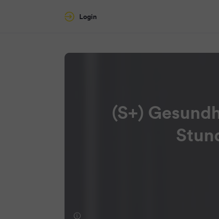
Login
(S+) Gesundh
Stun