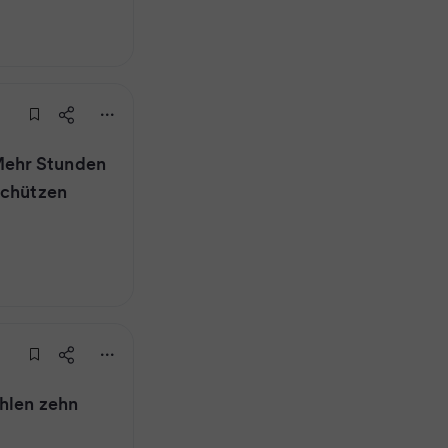
ehr Stunden
schützen
hlen zehn