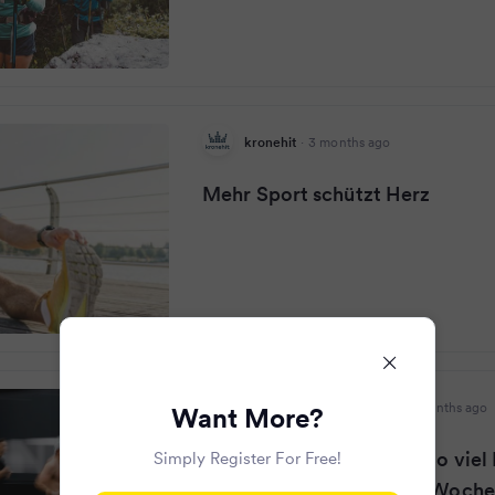
kronehit
·
3 months ago
Mehr Sport schützt Herz
Hamburger Morgenpost
·
3 months ago
Want More?
Herzinfarkt vorbeugen: So vie
Simply Register For Free!
empfehlen Forscher pro Woche