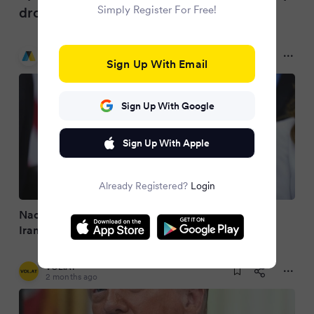
Simply Register For Free!
droht dem Iran erneut
Aachener Zeitung
2 months ago
Sign Up With Email
Sign Up With Google
Sign Up With Apple
Already Registered?
Login
Nach gegenseitigen Angriffen: Trump droht dem
Iran erneut
VOL.AT
2 months ago