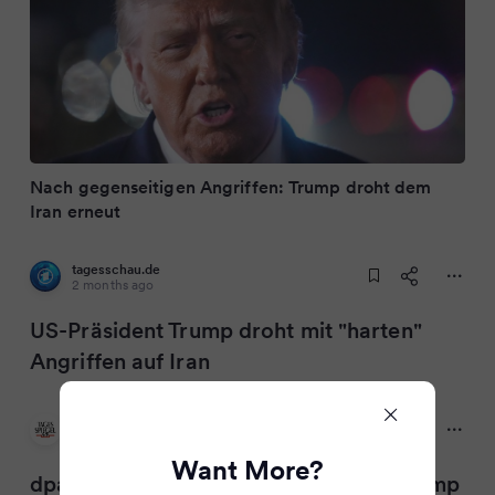
Nach gegenseitigen Angriffen: Trump droht dem
Iran erneut
tagesschau.de
2 months ago
US-Präsident Trump droht mit "harten"
Angriffen auf Iran
Tagesspiegel
2 months ago
Want More?
dpa: Nach gegenseitigen Angriffen: Trump