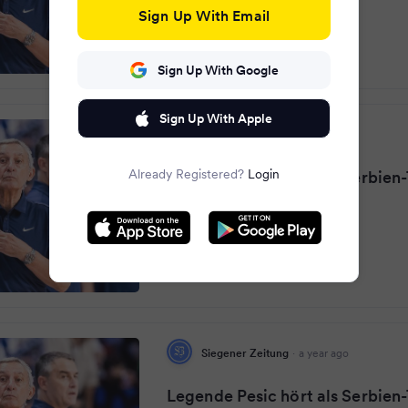
Sign Up With Email
Sign Up With Google
Sign Up With Apple
Ostsee-Zeitung.de
·
a year ago
Already Registered?
Login
Legende Pesic hört als Serbien-
Siegener Zeitung
·
a year ago
Legende Pesic hört als Serbien-