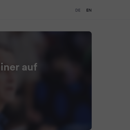
DE
EN
iner auf