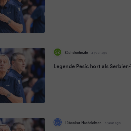
Sächsische.de
·
a year ago
Legende Pesic hört als Serbien-
Lübecker Nachrichten
·
a year ago