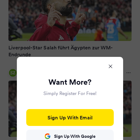
Liverpool-Star Salah führt Ägypten zur WM-
Endrunde
Sächsische.de
10 months ago
Want More?
Simply Register For Free!
Sign Up With Email
Sign Up With Google