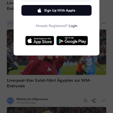
Liverpool-Star Salah führt Ägypten zur WM-
Endrunde
Sign Up With Apple
Ostsee-Zeitung.de
10 months ago
Already Registered?
Login
Liverpool-Star Salah führt Ägypten zur WM-
Endrunde
Märkische Allgemeine
10 months ago