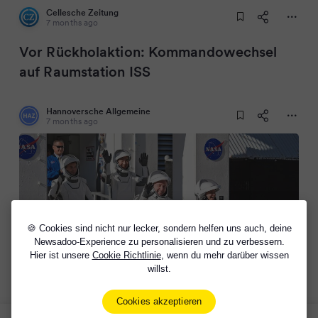
Cellesche Zeitung
7 months ago
Vor Rückholaktion: Kommandowechsel
auf Raumstation ISS
Hannoversche Allgemeine
7 months ago
🍪 Cookies sind nicht nur lecker, sondern helfen uns auch, deine
Newsadoo-Experience zu personalisieren und zu verbessern.
Hier ist unsere
Cookie Richtlinie
, wenn du mehr darüber wissen
willst.
Vor Rückholaktion: Kommandowechsel auf
Raumstation ISS
Cookies akzeptieren