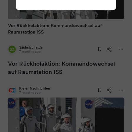
Vor Rückholaktion: Kommandowechsel auf
Raumstation ISS
Sächsische.de
7 months ago
Vor Rückholaktion: Kommandowechsel
auf Raumstation ISS
Kieler Nachrichten
7 months ago