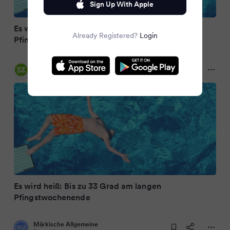
Sign Up With Apple
Es wird heiß: Bis zu 33 Grad am langen
Already Registered?
Login
Pfingstwochenende
Sächsische.de
3 months ago
Es wird heiß: Bis zu 33 Grad am langen
Pfingstwochenende
Märkische Allgemeine