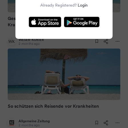
Already Registered?
Login
Gesund im Urlaub: So schützen sich Reisende vor
Krankheiten
WESER-KURIER
2 months ago
So schützen sich Reisende vor Krankheiten
Allgemeine Zeitung
2 months ago