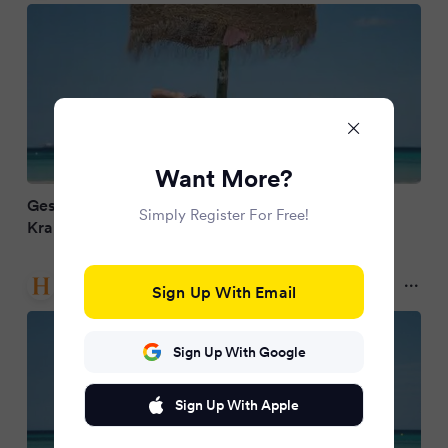
Want More?
Gesund im Urlaub: So schützen sich Reisende vor
Simply Register For Free!
Krankheiten
Handelsblatt
Sign Up With Email
2 months ago
Sign Up With Google
Sign Up With Apple