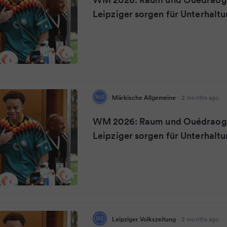
Leipziger sorgen für Unterhalt
Märkische Allgemeine
·
2 months ago
WM 2026: Raum und Ouédraogo
Leipziger sorgen für Unterhalt
Leipziger Volkszeitung
·
2 months ago