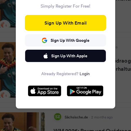
Simply Register For Free!
Sign Up With Email
Sign Up With Google
Siegener Zeitung
·
2 months ago
Sign Up With Apple
WM 2026: Raum und Ouédraogo
Leipziger sorgen für Unterhalt
Already Registered?
Login
Sächsische.de
·
2 months ago
WM 2026: Raum und Ouédraogo