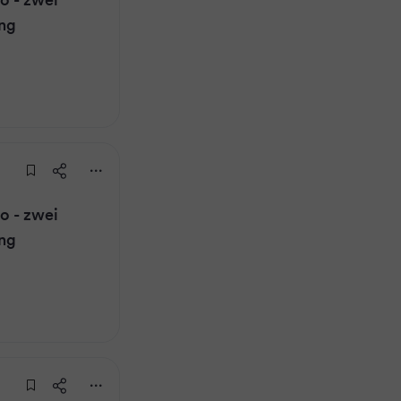
ung
 - zwei
ung