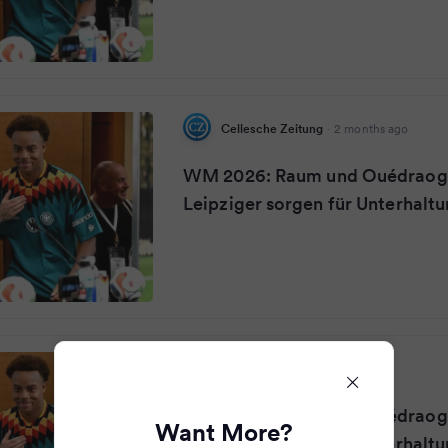
Cellesche Zeitung
·
2 months ago
WM 2026: Raum und Ouédraogo
Leipziger sorgen für Unterhalt
Dewezet
·
2 months ago
WM 2026: Raum und Ouédraogo
Want More?
Leipziger sorgen für Unterhalt