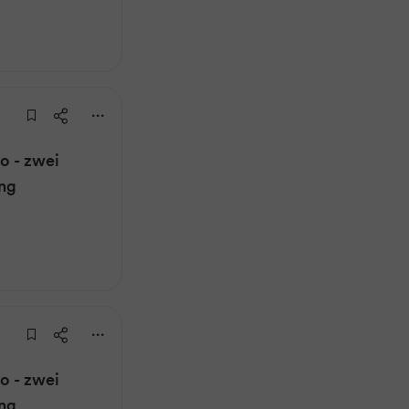
 - zwei
ung
 - zwei
ung