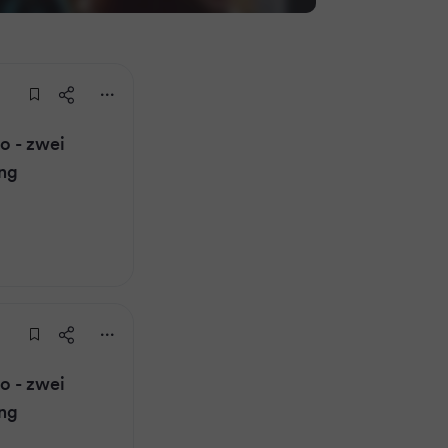
 - zwei
ung
 - zwei
ung