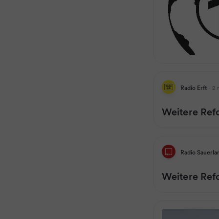
Radio Erft
·
2 
Weitere Ref
Radio Sauerla
Weitere Ref