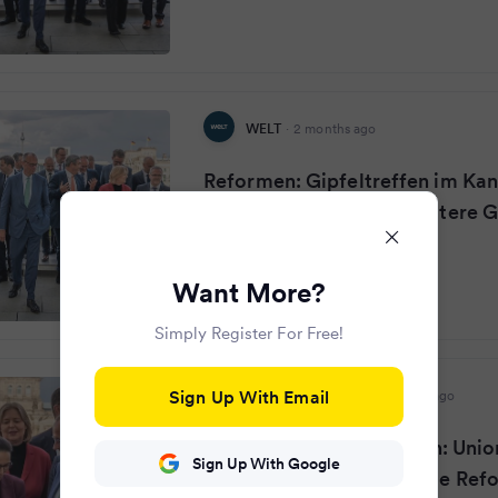
WELT
·
2 months ago
Reformen: Gipfeltreffen im Ka
Regierung vereinbart weitere 
Sozialpartnern - WELT
Want More?
Simply Register For Free!
Sign Up With Email
SÜDWEST PRESSE
·
2 months ago
Koalitionstreffen in Berlin: Uni
Sign Up With Google
drängen auf grundlegende Refo