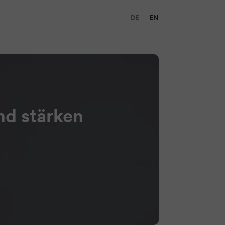
DE
EN
d stärken