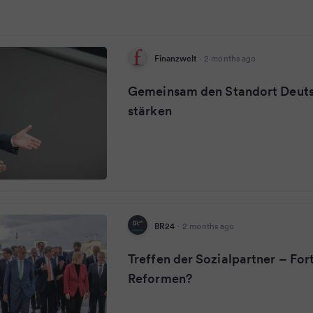
Finanzwelt
·
2 months ago
Gemeinsam den Standort Deut
stärken
BR24
·
2 months ago
Treffen der Sozialpartner – Fort
Reformen?