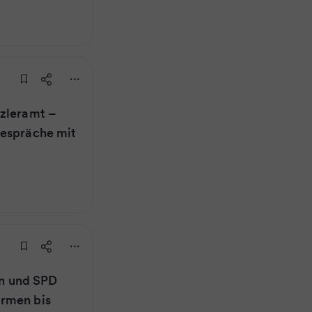
nzleramt –
Gespräche mit
on und SPD
rmen bis