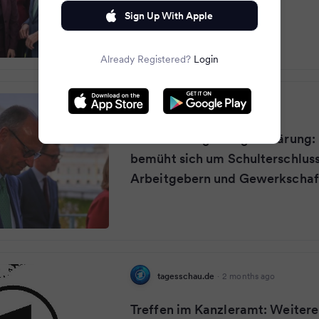
Mitte Juli
Sign Up With Apple
Already Registered?
Login
Tagesspiegel
·
2 months ago
Merz vor Regierungserklärung: 
bemüht sich um Schulterschluss
Arbeitgebern und Gewerkschaf
tagesschau.de
·
2 months ago
Treffen im Kanzleramt: Weitere