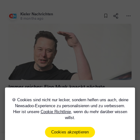
Kieler Nachrichten
8 months ago
Immer reicher: Elon Musk knackt nächste
Rekordmarke
🍪 Cookies sind nicht nur lecker, sondern helfen uns auch, deine
Newsadoo-Experience zu personalisieren und zu verbessern.
Hier ist unsere
Cookie Richtlinie
, wenn du mehr darüber wissen
willst.
Cookies akzeptieren