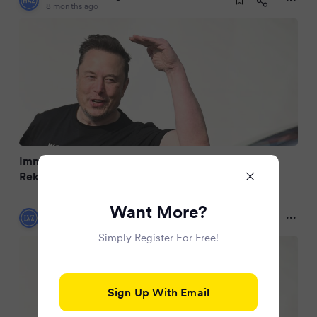
8 months ago
Immer reicher: Elon Musk knackt nächste
Rekordmarke
Want More?
Leipziger Volkszeitung
8 months ago
Simply Register For Free!
Sign Up With Email